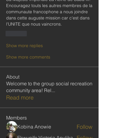
Encouragez touts les autres membres de la 
communaute francophone a nous joindre 
dans cette auguste mission car c'est dans 
l'UNITE que nous vaincrons.
Like
Show more replies
Show more comments
About
Welcome to the group social recreation
community area! Rel
...
Read more
Members
Follow
Kobina Anowie
Follow
Ekwunife Victoria Anulika