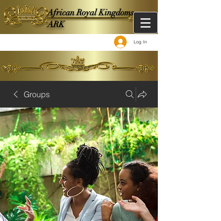
African Royal Kingdoms -
ARK
Log In
Groups